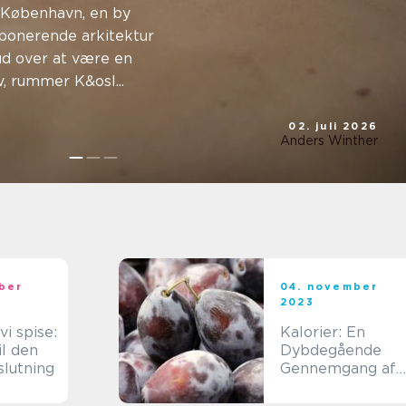
ng og
r København, en by
imponerende arkitektur
ud over at være en
, rummer K&osl...
02. juli 2026
Anders Winther
ber
04. november
2023
vi spise:
Kalorier: En
il den
Dybdegående
slutning
Gennemgang af
Energibegrebet