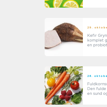
guide til
hesteentu
og ryttere
29. oktob
Kefir Gryn
komplet gu
en probiot
superfood
28. oktob
Fuldkorns
Den fulde 
en sund o
velsmage
ingrediens