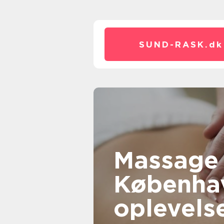
SUND-RASK.
dk
Massage 
Københav
oplevelse