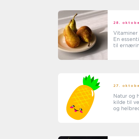
28. oktob
Vitaminer 
En essenti
til ernæri
sundhed
27. oktob
Natur og h
kilde til 
og helbre