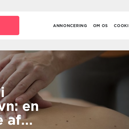
ANNONCERING
OM OS
COOKI
i
n: en
 af