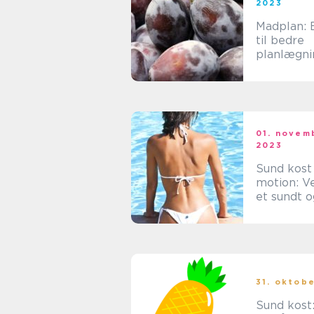
2023
Madplan: 
til bedre
planlægni
måltider
01. novem
2023
Sund kost
motion: Ve
et sundt o
liv
31. oktob
Sund kost