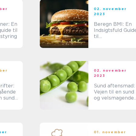
ber
02. november
2023
ner: En
Beregn BMI: En
uide til
Indsigtsfuld Guid
styring
til
Kropskompositio
og Sundhed
ber
02. november
2023
ifter:
Sund aftensmad:
gående
Vejen til en sund
en sund
og velsmagende
agende
livsstil
ber
01. november