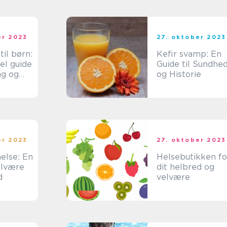
er 2023
27. oktober 2023
til børn:
Kefir svamp: En
el guide
Guide til Sundhe
ng og
og Historie
er 2023
27. oktober 2023
else: En
Helsebutikken for
velvære
dit helbred og
d
velvære