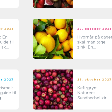
helbred gennem
siaster
ernæring
er 2023
29. oktober 2023
: En
Hvornår på dage
ide til
skal man tage
isk
zink: En
omfattende guid
til at forstå
betydningen af
timing
er 2023
28. oktober 2023
rismel:
Kefirgryn:
guide til
Naturens
g
Sundhedselixir
nde