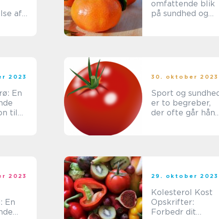
omfattende blik
lse af
på sundhed og
pekter
velvære
sk
er 2023
30. oktober 2023
rø: En
Sport og sundhe
nde
er to begreber,
n til
der ofte går hån
ingsrige
i hånd
er 2023
29. oktober 2023
e
Kolesterol Kost
d: En
Opskrifter:
nde
Forbedr dit