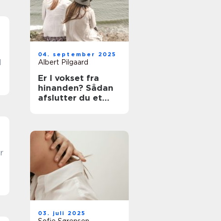
04. september 2025
d
Albert Pilgaard
Er I vokset fra
hinanden? Sådan
afslutter du et
venskab
03. juli 2025