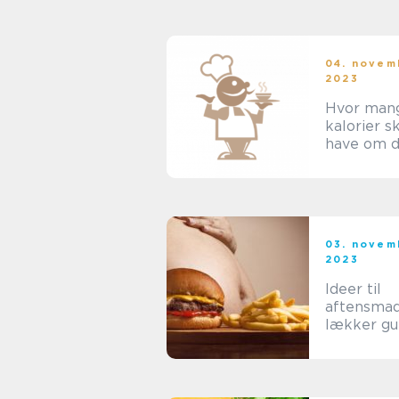
04. novem
2023
Hvor man
kalorier s
have om 
03. novem
2023
Ideer til
aftensmad
lækker gui
madlavnin
hesteentu
og ryttere