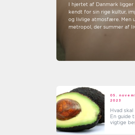
afslapni
I hjertet af Danmark ligge
kendt for sin rige kultur, 
velvære
og livlige atmosfære. Men 
metropol, der summer af liv
. december 2025
Maria Hald
05. novem
2023
Hvad skal 
En guide t
vigtige be