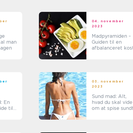
ber
04. november
2023
ge
Madpyramiden –
kal man
Guiden til en
dagen
afbalanceret kos
ber
03. november
2023
Sund mad: Alt,
: En
hvad du skal vide
de til
om at spise sund
g for
siaster