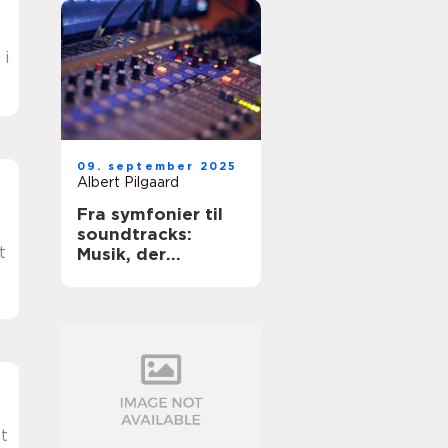
:
 i
09. september 2025
Albert Pilgaard
Fra symfonier til
soundtracks:
t
Musik, der
bevæger os
Et