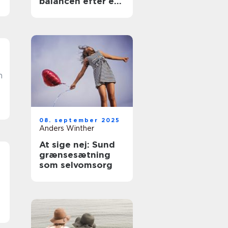
balancen efter en
travl periode
n
e
08. september 2025
Anders Winther
At sige nej: Sund
grænsesætning
som selvomsorg