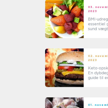
03. novem
2023
BMI-udreg
essentiel g
sund vægt
02. novem
2023
Keto-opskr
En dybde
guide til 
og velsm
kost
01. novem