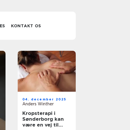
ES
KONTAKT OS
Akupunktur
04. december 2025
thisted når krop
Anders Winther
Kropsterapi i
og sind komme
Sønderborg kan
være en vej til