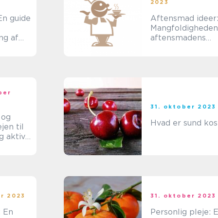
2023
En guide
Aftensmad ideer
Mangfoldigheden
ng af
aftensmadens
verden
ber
31. oktober 2023
 og
Hvad er sund kos
jen til
g aktivt
er 2023
31. oktober 2023
: En
Personlig pleje: 